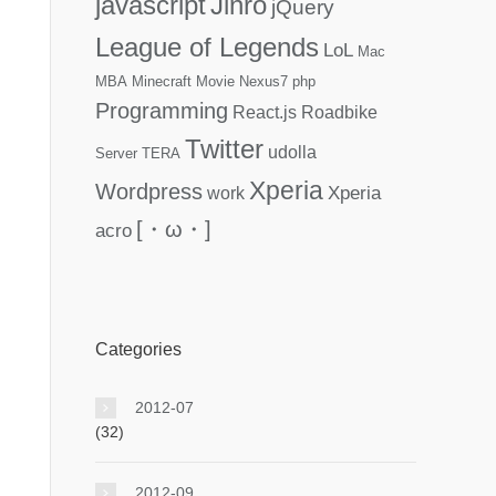
javascript
Jinro
jQuery
League of Legends
LoL
Mac
MBA
Minecraft
Movie
Nexus7
php
Programming
React.js
Roadbike
Twitter
udolla
Server
TERA
Xperia
Wordpress
Xperia
work
[・ω・]
acro
Categories
2012-07
(32)
2012-09