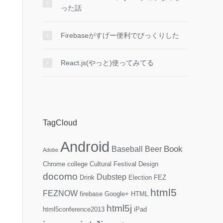
った話
Firebaseがすげー便利でびっくりした
React.js(やっと)使ってみてる
TagCloud
Android
Book
Baseball
Beer
Adobe
Chrome
college
Cultural Festival
Design
docomo
Dubstep
Drink
Election
FEZ
html5
FEZNOW
firebase
Google+
HTML
html5j
html5conference2013
iPad