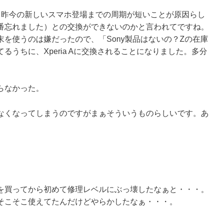
しく（昨今の新しいスマホ登場までの周期が短いことが原因らし
品の、型番忘れました）との交換ができないのかと言われてですね。
を使うのは嫌だったので、「Sony製品はないの？Zの在庫
うちに、Xperia Aに交換されることになりました。多分
らなかった。
なくなってしまうのですがまぁそういうものらしいです。あ
X10）を買ってから初めて修理レベルにぶっ壊したなぁと・・・。
そこそこ使えてたんだけどやらかしたなぁ・・・。