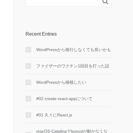

Recent Entries
WordPressから移行しなくても良いかも
ファイザーのワクチン1回目を打った話
WordPressから移植したい
#02 create-react-appについて
#01 久々にReact.js
macOS Catalinaでlsyncdが動かなくな