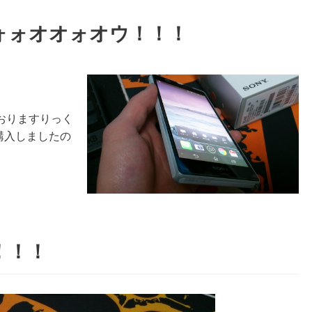
ホォォォオオォオウ！！！
おりますりっく
を購入しましたの
ト！！！