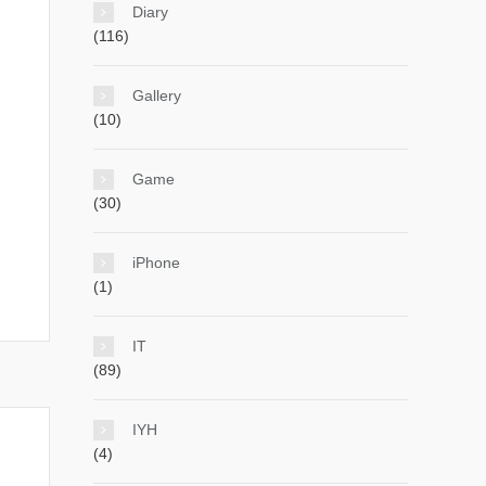
Diary
(116)
Gallery
(10)
Game
(30)
iPhone
(1)
IT
(89)
IYH
(4)