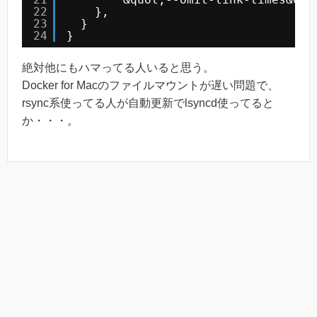
22
},
23
}
24
}
絶対他にもハマってる人いると思う。
Docker for Macのファイルマウントが遅い問題で、
rsync系使ってる人が自動更新でlsyncd使ってると
か・・・。