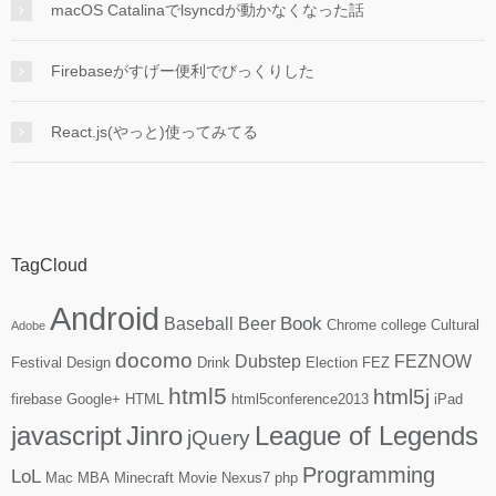
macOS Catalinaでlsyncdが動かなくなった話
Firebaseがすげー便利でびっくりした
React.js(やっと)使ってみてる
TagCloud
Android
Book
Baseball
Beer
Chrome
college
Cultural
Adobe
docomo
Dubstep
FEZNOW
Festival
Design
Drink
Election
FEZ
html5
html5j
firebase
Google+
HTML
html5conference2013
iPad
javascript
Jinro
League of Legends
jQuery
Programming
LoL
Mac
MBA
Minecraft
Movie
Nexus7
php