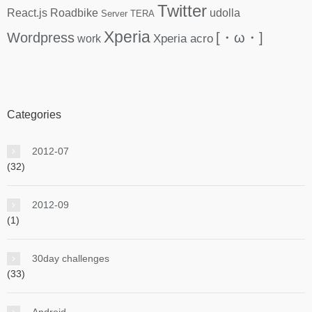
Twitter
React.js
Roadbike
udolla
Server
TERA
Xperia
Wordpress
[・ω・]
Xperia acro
work
Categories
2012-07
(32)
2012-09
(1)
30day challenges
(33)