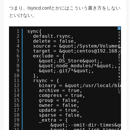
つまり、lsyncd.confとかにはこういう書き方をしない
といけない。
S
1
sync{
y
2
default.rsync,
n
t
3
delete = false,
a
x
4
source = &quot;/System/Volumes/Da
H
5
target = &quot;centos@192.168.xxx
i
g
6
exclude = {
h
7
&quot;.DS_Store&quot;,
l
i
8
&quot;node_modules/*&quot;,
g
9
&quot;.git/*&quot;,
h
t
10
},
e
11
rsync = {
r
に
12
binary = &quot;/usr/local/bin/r
つ
13
archive = true,
い
て
14
compress = true,
15
group = false,
16
owner = false,
17
update = true,
18
sparse = false,
19
_extra = {
20
&quot;--omit-dir-times&quot
21
&quot;--omit-link-times&quo