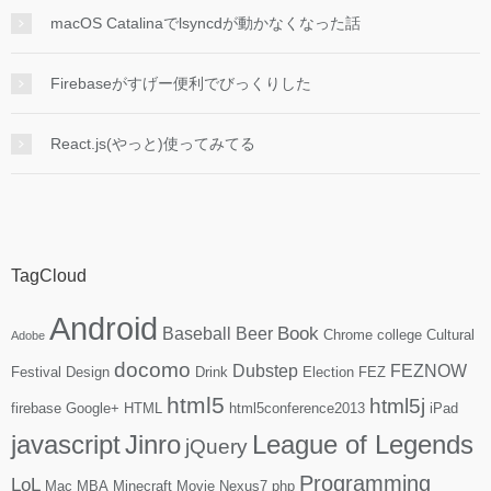
macOS Catalinaでlsyncdが動かなくなった話
Firebaseがすげー便利でびっくりした
React.js(やっと)使ってみてる
TagCloud
Android
Book
Baseball
Beer
Chrome
college
Cultural
Adobe
docomo
Dubstep
FEZNOW
Festival
Design
Drink
Election
FEZ
html5
html5j
firebase
Google+
HTML
html5conference2013
iPad
javascript
Jinro
League of Legends
jQuery
Programming
LoL
Mac
MBA
Minecraft
Movie
Nexus7
php