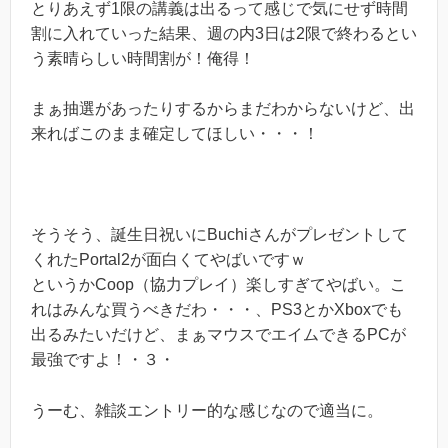
とりあえず1限の講義は出るって感じで気にせず時間
割に入れていった結果、週の内3日は2限で終わるとい
う素晴らしい時間割が！俺得！
まぁ抽選があったりするからまだわからないけど、出
来ればこのまま確定してほしい・・・！
そうそう、誕生日祝いにBuchiさんがプレゼントして
くれたPortal2が面白くてやばいですｗ
というかCoop（協力プレイ）楽しすぎてやばい。こ
れはみんな買うべきだわ・・・、PS3とかXboxでも
出るみたいだけど、まぁマウスでエイムできるPCが
最強ですよ！・３・
うーむ、雑談エントリー的な感じなので適当に。