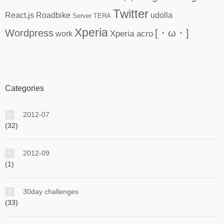
Twitter
React.js
Roadbike
udolla
Server
TERA
Xperia
Wordpress
[・ω・]
Xperia acro
work
Categories
2012-07
(32)
2012-09
(1)
30day challenges
(33)