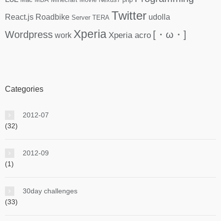
Twitter
React.js
Roadbike
udolla
Server
TERA
Xperia
Wordpress
[・ω・]
Xperia acro
work
Categories
2012-07
(32)
2012-09
(1)
30day challenges
(33)