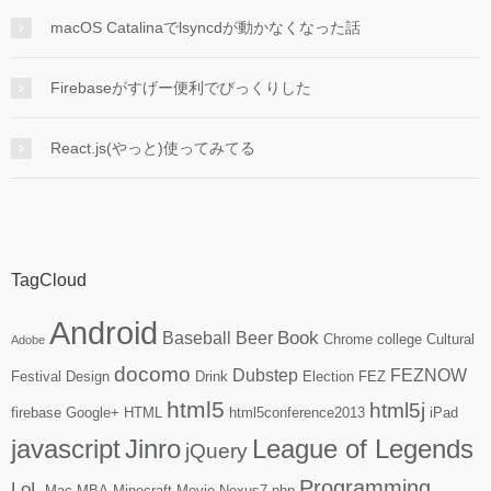
macOS Catalinaでlsyncdが動かなくなった話
Firebaseがすげー便利でびっくりした
React.js(やっと)使ってみてる
TagCloud
Android
Book
Baseball
Beer
Chrome
college
Cultural
Adobe
docomo
Dubstep
FEZNOW
Festival
Design
Drink
Election
FEZ
html5
html5j
firebase
Google+
HTML
html5conference2013
iPad
javascript
Jinro
League of Legends
jQuery
Programming
LoL
Mac
MBA
Minecraft
Movie
Nexus7
php