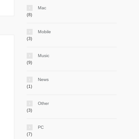
Mac
(8)
Mobile
(3)
Music
(9)
News
(1)
Other
(3)
PC
(7)