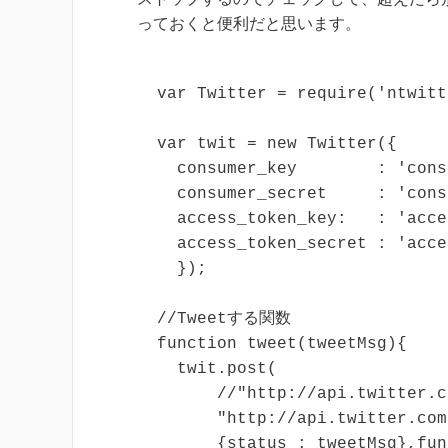
っておくと便利だと思います。
var Twitter = require('ntwitt
var twit = new Twitter({

  consumer_key        : 'cons
  consumer_secret     : 'cons
  access_token_key:   : 'acce
  access_token_secret : 'acce
  });

//Tweetする関数

function tweet(tweetMsg){

  twit.post(

      //"http://api.twitter
      "http://api.twitter.com
      {status : tweetMsg},fun