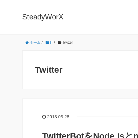
SteadyWorX
ホーム
/
IT
/
Twitter
Twitter
2013.05.28
TwitterBotをNode.