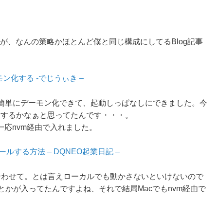
ですが、なんの策略かほとんど僕と同じ構成にしてるBlog記事
でデーモン化する -でじうぃき –
ほど簡単にデーモン化できて、起動しっぱなしにできました。今
うするかなぁと思ってたんです・・・。
応nvm経由で入れました。
トールする方法 – DQNEO起業日記 –
に合わせて。とは言えローカルでも動かさないといけないので
2?とかが入ってたんですよね、それで結局Macでもnvm経由で