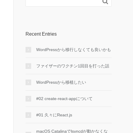

Recent Entries
WordPressから移行しなくても良いかも
ファイザーのワクチン1回目を打った話
WordPressから移植したい
#02 create-react-appについて
#01 久々にReact.js
macOS Catalinaでlsyncdが動かなくな