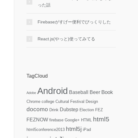
った話
Firebaseがすげー便利でびっくりした
React.js(やっと)使ってみてる
TagCloud
Android
Book
Baseball
Beer
Adobe
Chrome
college
Cultural Festival
Design
docomo
Dubstep
Drink
Election
FEZ
html5
FEZNOW
firebase
Google+
HTML
html5j
html5conference2013
iPad