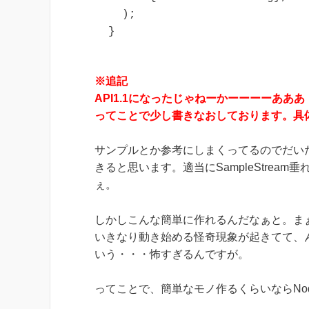
  );

}
※追記
API1.1になったじゃねーかーーーーあああ
ってことで少し書きなおしております。具体的に
サンプルとか参考にしまくってるのでだいたい
きると思います。適当にSampleStre
ぇ。
しかしこんな簡単に作れるんだなぁと。まぁ
いきなり動き始める怪奇現象が起きてて、
いう・・・怖すぎるんですが。
ってことで、簡単なモノ作るくらいならNod