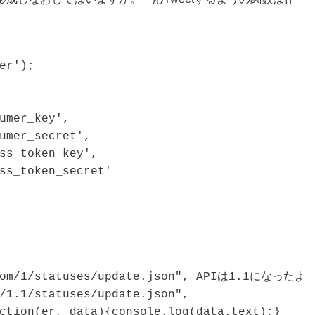
er');

umer_key',

umer_secret',

ss_token_key',

ss_token_secret'

.com/1/statuses/update.json", APIは1.1になったよ！
/1.1/statuses/update.json",

ction(er, data){console.log(data.text);}
