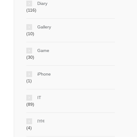
Diary
(116)
Gallery
(10)
Game
(30)
iPhone
(1)
IT
(89)
IYH
(4)