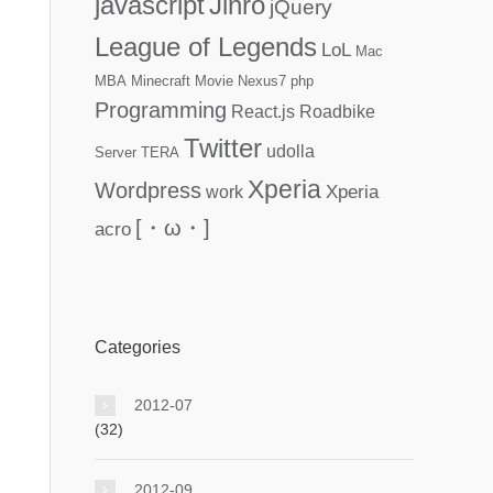
javascript
Jinro
jQuery
League of Legends
LoL
Mac
MBA
Minecraft
Movie
Nexus7
php
Programming
React.js
Roadbike
Twitter
udolla
Server
TERA
Xperia
Wordpress
Xperia
work
[・ω・]
acro
Categories
2012-07
(32)
2012-09