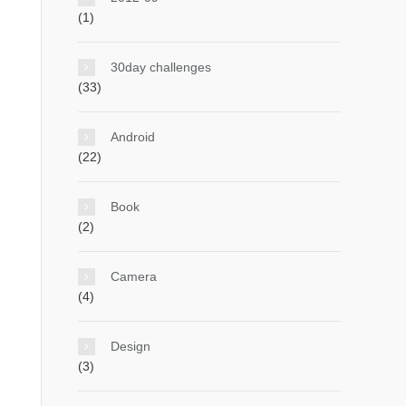
(1)
30day challenges
(33)
Android
(22)
Book
(2)
Camera
(4)
Design


(3)