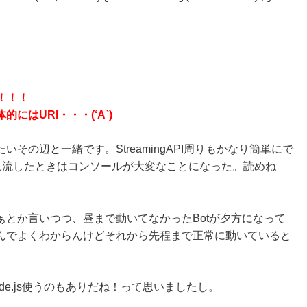
！！！
はURI・・・(‘A`)
その辺と一緒です。StreamingAPI周りもかなり簡単にで
am垂れ流したときはコンソールが大変なことになった。読めね
とか言いつつ、昼まで動いてなかったBotが夕方になって
んでよくわからんけどそれから先程まで正常に動いていると
e.js使うのもありだね！って思いましたし。