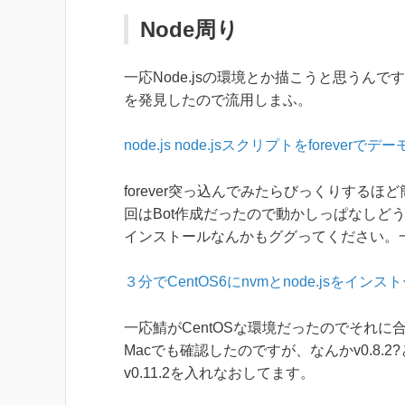
Node周り
一応Node.jsの環境とか描こうと思うん
を発見したので流用しまふ。
node.js node.jsスクリプトをforever
forever突っ込んでみたらびっくりする
回はBot作成だったので動かしっぱなしど
インストールなんかもググってください。一
３分でCentOS6にnvmとnode.jsをインス
一応鯖がCentOSな環境だったのでそれ
Macでも確認したのですが、なんかv0.8.
v0.11.2を入れなおしてます。