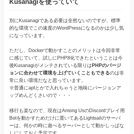
Kusanagiを使っていて
別にKusanagiである必要は全然ないのですが、標準
的な環境でこの速度のWordPressになるのかは少し気
になっています。
ただし、Dockerで動かすことのメリットは今回非常
に感じていて、試しにPHP8化できたということは今
後Kusanagiがメンテされている限りは
PHPのバージ
ョンに合わせて環境を上げていくこともできる
のは非
常に良い環境だなと思っています。
※普通にaptとかで入れちゃうと地味にバージョンア
ップめんどくさいので・・・
移行も楽なので、現在はAmong UsのDiscordプレイ用
Botを動かすためだけに置いてあるLightsailのサーバ
ーは、何かの時に遊べるサーバーとして動かしっぱな
しにしておく予定です。