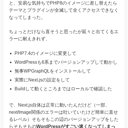
と、安易な気持ちでPHP8のイメージに差し替えたら
テーマとプラグインが全滅して全くアクセスできなく
なってしまった。
ちょっとだけなら直そうと思ったが延々と出てくるエ
ラーに耐えきれず、
PHP7.4のイメージに変更して
WordPressも6系までバージョンアップして動かし
無事WPGraphQLをインストールして
実際にNext.jsの設定をして
Buildして動くところまではローカルで確認した
で、Next.js自体は正常に動いたんだけど（一部、
next/Image関係のエラーは吐いていたけど簡単に直せ
るレベル）そもそもこの辺のバージョンアップをした
らそもそもの
WordPressがすごい速くなってしまっ