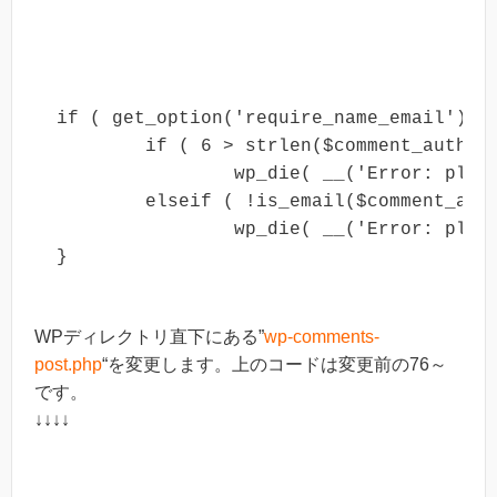
if ( get_option('require_name_email') &&
	if ( 6 > strlen($comment_author_email) || '' == $comment_author )

		wp_die( __('Error: please fill the required fields (name, email).') );

	elseif ( !is_email($comment_author_email))

		wp_die( __('Error: please enter a valid email address.') );

}
WPディレクトリ直下にある”
wp-comments-
post.php
“を変更します。上のコードは変更前の76～
です。
↓↓↓↓