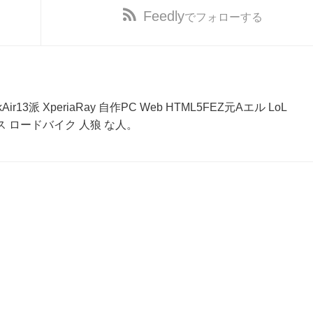
Feedly
でフォローする
r13派 XperiaRay 自作PC Web HTML5FEZ元Aエル LoL
ベース ロードバイク 人狼 な人。