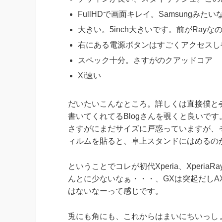
FullHDで画面キレイ。Samsungみ
大きい。5inch大きいです。前がRayな
右にある電源ボタンはすごくアクセスし
スペック十分。さすがのクアッドコア
Xi速い
だいたいこんなところ。詳しくは直接僕と
書いてくれてるBlogさんを覗くと良いです
さすがにまだサイズに戸惑っていますが、
ィルムを貼ると、卓上スタンドにはめるのが
ということでコレが初代Xperia、Xperia
んとに少ないなぁ・・・、GXは突起だしAXは死
はないなーって感じです。
兎にも角にも、これからはまいにちいっしょで