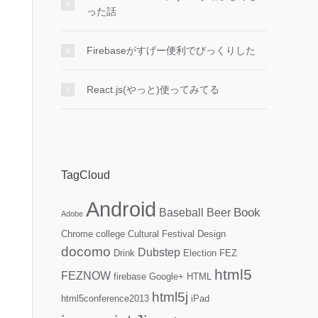
った話
Firebaseがすげー便利でびっくりした
React.js(やっと)使ってみてる
TagCloud
Android
Book
Baseball
Beer
Adobe
Chrome
college
Cultural Festival
Design
docomo
Dubstep
Drink
Election
FEZ
html5
FEZNOW
firebase
Google+
HTML
html5j
html5conference2013
iPad