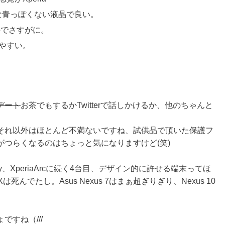
たいな青っぽくない液晶で良い。
のでさすがに。
やすい。
デート
お茶でもするかTwitterで話しかけるか、他のちゃんと
。
それ以外はほとんど不満ないですね、試供品で頂いた保護フ
つらくなるのはちょっと気になりますけど(笑)
Ray、XperiaArcに続く4台目、デザイン的に許せる端末ってほ
んでたし。Asus Nexus 7はまぁ超ぎりぎり、Nexus 10
すね（///