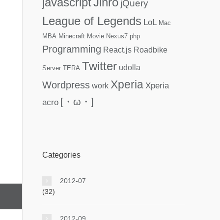
javascript
Jinro
jQuery
League of Legends
LoL
Mac
MBA
Minecraft
Movie
Nexus7
php
Programming
React.js
Roadbike
Twitter
udolla
Server
TERA
Xperia
Wordpress
Xperia
work
[・ω・]
acro
Categories
2012-07
(32)
2012-09