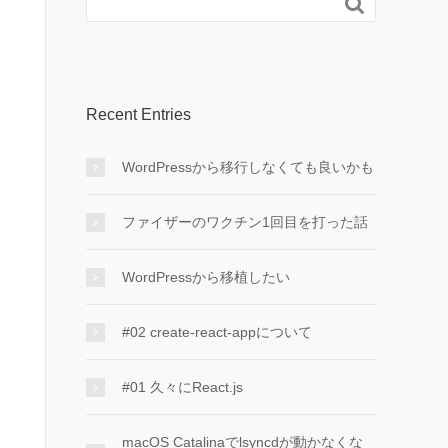

Recent Entries
WordPressから移行しなくても良いかも
ファイザーのワクチン1回目を打った話
WordPressから移植したい
#02 create-react-appについて
#01 久々にReact.js
macOS Catalinaでlsyncdが動かなくな