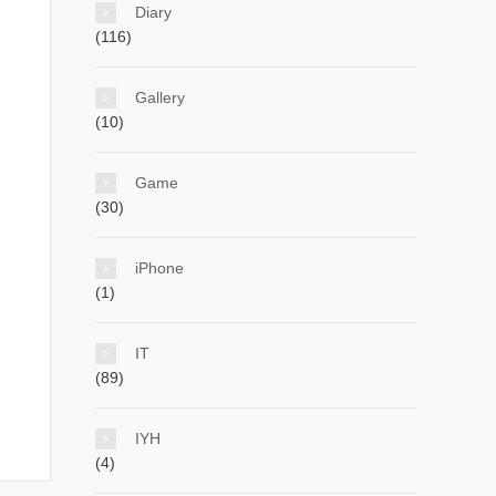
Diary
(116)
Gallery
(10)
Game
(30)
iPhone
(1)
IT
(89)
IYH
(4)