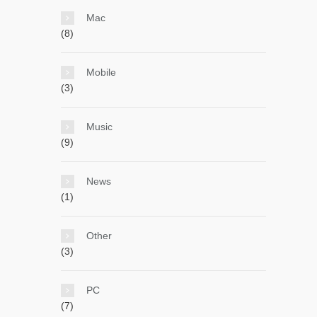
Mac
(8)
Mobile
(3)
Music
(9)
News
(1)
Other
(3)
PC
(7)