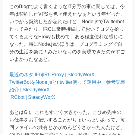
このBlogでよく書くようなIT分野の事に関しては、今
年は契約したVPSを色々使えたなぁという年だった。
いつから契約したか忘れたけど、Node.jsでTwitterbot
作ってみたり、IRCに常時接続しておいてログを拾っ
てくるようなProxyも挟めて、ある程度便利な感じに
なった。特にNode.jsのほうは、プログラミングで自
分の生活を楽に！みたいなものを実現できたのがすご
いよかったなぁと。
最近のネタ IE6|IRCProxy | SteadyWorX
TwitterBotをNode.jsとntwitter使って運用中、参考記事
紹介 | SteadyWorX
IRCbot | SteadyWorX
あとはGit。これもすごく大きかった。こひめ先生の
お仕事をお手伝いすることがちょいちょいあって、毎
回ファイルの共有とかがめんどくさかったんだけど、
Gitのお陰で本当に楽になった。勉強してよかったと