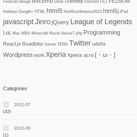
docomo
Dubstep
FEZNOW
Festival
Design
Drink
Election
FEZ
html5
html5j
firebase
Google+
HTML
html5conference2013
iPad
javascript
Jinro
League of Legends
jQuery
Programming
LoL
Mac
MBA
Minecraft
Movie
Nexus7
php
Twitter
React.js
Roadbike
udolla
Server
TERA
Xperia
Wordpress
[・ω・]
Xperia acro
work
Categories
2012-07
(32)
2012-09
(1)