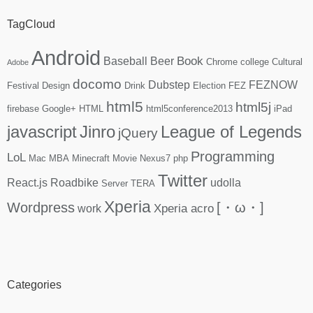
TagCloud
Android
Book
Baseball
Beer
Chrome
college
Cultural
Adobe
docomo
Dubstep
FEZNOW
Festival
Design
Drink
Election
FEZ
html5
html5j
firebase
Google+
HTML
html5conference2013
iPad
javascript
Jinro
League of Legends
jQuery
Programming
LoL
Mac
MBA
Minecraft
Movie
Nexus7
php
Twitter
React.js
Roadbike
udolla
Server
TERA
Xperia
Wordpress
[・ω・]
Xperia acro
work
Categories