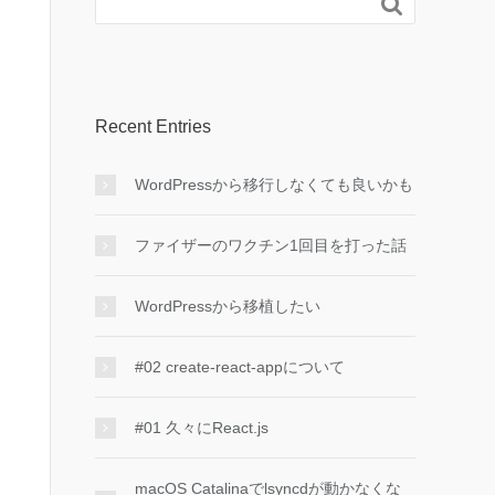

Recent Entries
WordPressから移行しなくても良いかも
ファイザーのワクチン1回目を打った話
WordPressから移植したい
#02 create-react-appについて
#01 久々にReact.js
macOS Catalinaでlsyncdが動かなくな