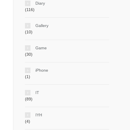
Diary
(116)
Gallery
(10)
Game
(30)
iPhone
(1)
IT
(89)
IYH
(4)