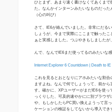
ひとまず、あまり速く書けなくてあくまで
た。なんかインターンみたいなものだった
（心の叫び）
さて、IE6が絡んでいました。非常にだる
しょうが、今まで実際にここまで触ったこ
ぁと実感しました。つぶやきもしましたが、
んで、なんでIE6まだ使ってるのみたいな
Internet Explorer 6 Countdown | Death to I
これを見るとおとなりにアホみたいな割合の
ますよね。なんで何でしょうって、前から言
す。確かに、XPユーザーがまだIE6を使
っくりした、可及的速やかにに別ブラウザ
や、もしかしたらPC買い換えようって言っ
ケーションの検証をしてないから導入できず