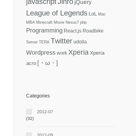
javascript
Jinro
jQuery
League of Legends
LoL
Mac
MBA
Minecraft
Movie
Nexus7
php
Programming
React.js
Roadbike
Twitter
udolla
Server
TERA
Xperia
Wordpress
Xperia
work
[・ω・]
acro
Categories
2012-07
(32)
2012-09