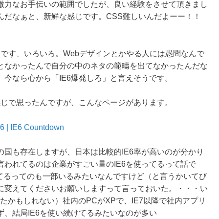
微力なお手伝いの範囲でしたが、良い経験をさせて頂きまし
んだなぁと、新鮮な感じです。CSS難しいんだよーー！！
いです、いろいろ。Webデザインとかやる人には愚問なんで
となかったんで自分の中のネタの範疇を出てなかったんだな
今なら心から「IE6爆発しろ」と言えそうです。
感じで思ったんですが、こんなページがあります。
E 6 | IE6 Countdown
国も存在しますが、日本は比較的IE6率が高いのが分かり
われてるのは企業がすごい量のIE6を使ってるって話で
ってるってのも一部いるみたいなんですけど（と言うかいてび
に変えてくださいお願いしますって言っておいた。・・・い
たかもしれない）社内のPCがXPで、IE7以降で社内アプリ
、結局IE6を使い続けてるみたいなのが多い