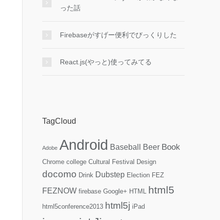
った話
Firebaseがすげー便利でびっくりした
React.js(やっと)使ってみてる
TagCloud
Android
Book
Baseball
Beer
Adobe
Chrome
college
Cultural Festival
Design
docomo
Dubstep
Drink
Election
FEZ
html5
FEZNOW
firebase
Google+
HTML
html5j
html5conference2013
iPad