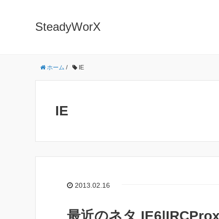
SteadyWorX
ホーム
/
IE
IE
2013.02.16
最近のネタ IE6|IRCProx