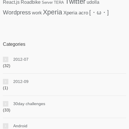
Twitter
React.js
Roadbike
udolla
Server
TERA
Xperia
Wordpress
[・ω・]
Xperia acro
work
Categories
2012-07
(32)
2012-09
(1)
30day challenges
(33)
Android