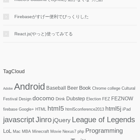
Firebaseがすげー便利でびっくりした
React.js(やっと)使ってみてる
TagCloud
Android
Book
Baseball
Beer
Chrome
college
Cultural
Adobe
docomo
Dubstep
FEZNOW
Festival
Design
Drink
Election
FEZ
html5
html5j
firebase
Google+
HTML
html5conference2013
iPad
javascript
Jinro
League of Legends
jQuery
Programming
LoL
Mac
MBA
Minecraft
Movie
Nexus7
php