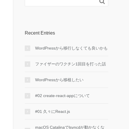

Recent Entries
WordPressから移行しなくても良いかも
ファイザーのワクチン1回目を打った話
WordPressから移植したい
#02 create-react-appについて
#01 久々にReact.js
macOS Catalinaでlsyncdが動かなくな