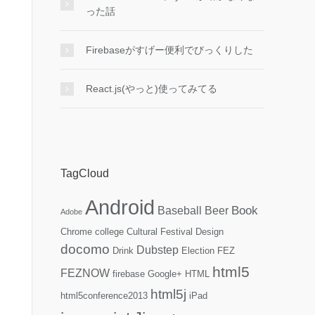
った話
Firebaseがすげー便利でびっくりした
React.js(やっと)使ってみてる
TagCloud
Android
Book
Baseball
Beer
Adobe
Chrome
college
Cultural Festival
Design
docomo
Dubstep
Drink
Election
FEZ
html5
FEZNOW
firebase
Google+
HTML
html5j
html5conference2013
iPad