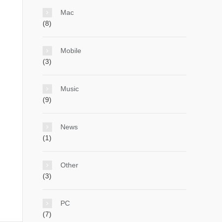
Mac
(8)
Mobile
(3)
Music
(9)
News
(1)
Other
(3)
PC
(7)