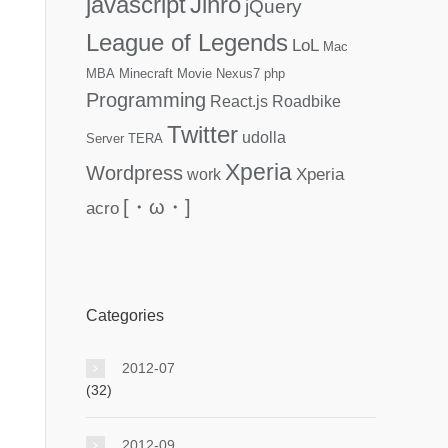
javascript
Jinro
jQuery
League of Legends
LoL
Mac
MBA
Minecraft
Movie
Nexus7
php
Programming
React.js
Roadbike
Twitter
udolla
Server
TERA
Xperia
Wordpress
Xperia
work
[・ω・]
acro
Categories
2012-07
(32)
2012-09