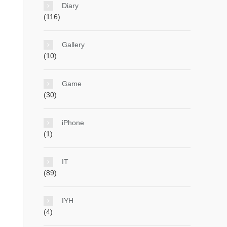
Diary
(116)
Gallery
(10)
Game
(30)
iPhone
(1)
IT
(89)
IYH
(4)