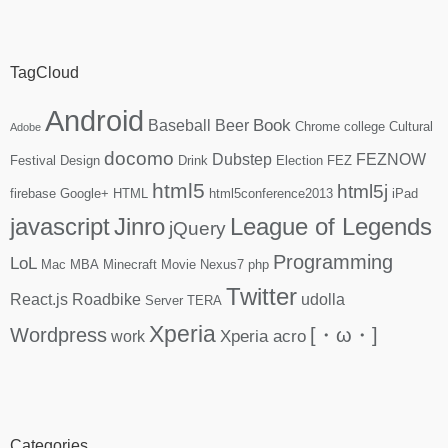
TagCloud
Android
Book
Baseball
Beer
Chrome
college
Cultural
Adobe
docomo
Dubstep
FEZNOW
Festival
Design
Drink
Election
FEZ
html5
html5j
firebase
Google+
HTML
html5conference2013
iPad
javascript
Jinro
League of Legends
jQuery
Programming
LoL
Mac
MBA
Minecraft
Movie
Nexus7
php
Twitter
React.js
Roadbike
udolla
Server
TERA
Xperia
Wordpress
[・ω・]
Xperia acro
work
Categories