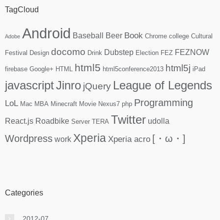
TagCloud
Android
Book
Baseball
Beer
Chrome
college
Cultural
Adobe
docomo
Dubstep
FEZNOW
Festival
Design
Drink
Election
FEZ
html5
html5j
firebase
Google+
HTML
html5conference2013
iPad
javascript
Jinro
League of Legends
jQuery
Programming
LoL
Mac
MBA
Minecraft
Movie
Nexus7
php
Twitter
React.js
Roadbike
udolla
Server
TERA
Xperia
Wordpress
[・ω・]
Xperia acro
work
Categories
2012-07