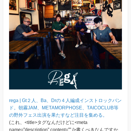
rega | Gt２人、Ba、Drの４人編成インストロックバン
ド。朝霧JAM、METAMORPHOSE、TAICOCLUB等
の野外フェス出演を果たすなど注目を集める。
(これ、<title>タグなんだけどに<meta
name=”description” content=”” />書くべきなんですか