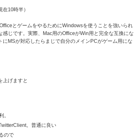
在10時半）
ficeとゲームをやるためにWindowsを使うことを強いられ
じです。実際、Mac用のOfficeがWin用と完全な互換にな
トにMSが対応したらまじで自分のメインPCがゲーム用にな
を上げますと
便利。
terClient。普通に良い
てるので