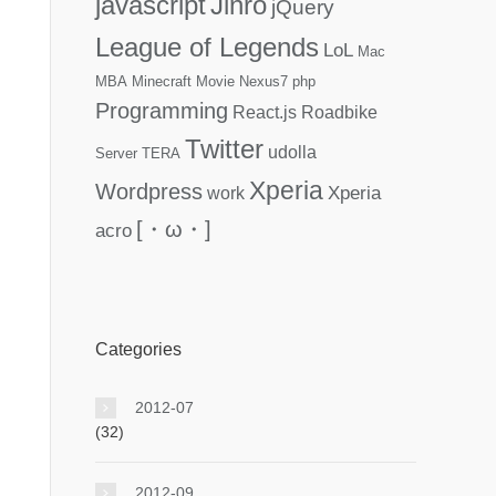
javascript
Jinro
jQuery
League of Legends
LoL
Mac
MBA
Minecraft
Movie
Nexus7
php
Programming
React.js
Roadbike
Twitter
udolla
Server
TERA
Xperia
Wordpress
Xperia
work
[・ω・]
acro
Categories
2012-07
(32)
2012-09