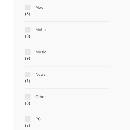
Mac
(8)
Mobile
(3)
Music
(9)
News
(1)
Other
(3)
PC
(7)