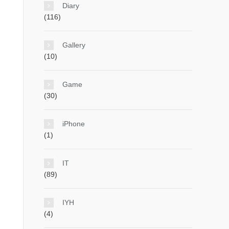
Diary
(116)
Gallery
(10)
Game
(30)
iPhone
(1)
IT
(89)
IYH
(4)