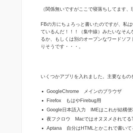
（関係無いですがここで寝落ちしてます、現
FBの方にちょろっと書いたのですが、私はOf
ているんだ！！！（集中線）みたいなそんな感
るか、もしくは別のオープンなワードソフ
りそうです・・・。
いくつかアプリを入れました。主要なもの
GoogleChrome メインのブラウザ
Firefox もはやFirebug用
Google日本語入力 IMEはこれが結構
夜フクロウ MacではオヌヌメされてるTwit
Aptana 自分はHTMLとかこれで書い