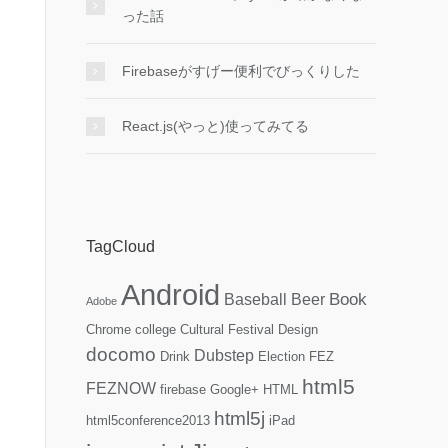
った話
Firebaseがすげー便利でびっくりした
React.js(やっと)使ってみてる
TagCloud
Android
Book
Baseball
Beer
Adobe
Chrome
college
Cultural Festival
Design
docomo
Dubstep
Drink
Election
FEZ
html5
FEZNOW
firebase
Google+
HTML
html5j
html5conference2013
iPad