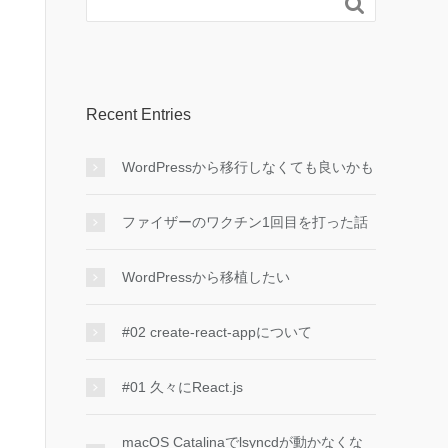

Recent Entries
WordPressから移行しなくても良いかも
ファイザーのワクチン1回目を打った話
WordPressから移植したい
#02 create-react-appについて
#01 久々にReact.js
macOS Catalinaでlsyncdが動かなくな